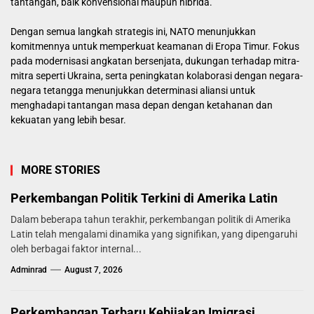
tantangan, baik konvensional maupun hibrida.
Dengan semua langkah strategis ini, NATO menunjukkan
komitmennya untuk memperkuat keamanan di Eropa Timur. Fokus
pada modernisasi angkatan bersenjata, dukungan terhadap mitra-
mitra seperti Ukraina, serta peningkatan kolaborasi dengan negara-
negara tetangga menunjukkan determinasi aliansi untuk
menghadapi tantangan masa depan dengan ketahanan dan
kekuatan yang lebih besar.
MORE STORIES
Perkembangan Politik Terkini di Amerika Latin
Dalam beberapa tahun terakhir, perkembangan politik di Amerika
Latin telah mengalami dinamika yang signifikan, yang dipengaruhi
oleh berbagai faktor internal...
Adminrad
August 7, 2026
Perkembangan Terbaru Kebijakan Imigrasi