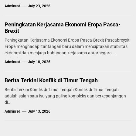
Adminrad
July 23, 2026
Peningkatan Kerjasama Ekonomi Eropa Pasca-
Brexit
Peningkatan Kerjasama Ekonomi Eropa Pasca-Brexit Pascabreyxit,
Eropa menghadapi tantangan baru dalam menciptakan stabilitas
ekonomi dan menjaga hubungan kerjasama antarnegara.
Mekanisme...
Adminrad
July 18, 2026
Berita Terkini Konflik di Timur Tengah
Berita Terkini Konflik di Timur Tengah Konflik di Timur Tengah
adalah salah satu isu yang paling kompleks dan berkepanjangan
di...
Adminrad
July 13, 2026