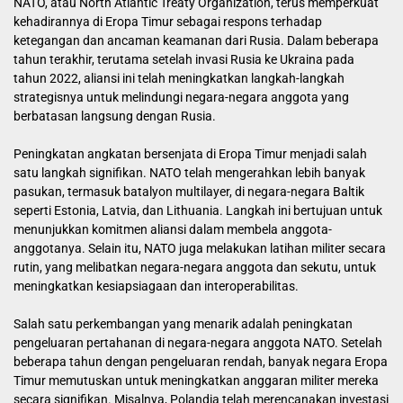
NATO, atau North Atlantic Treaty Organization, terus memperkuat
kehadirannya di Eropa Timur sebagai respons terhadap
ketegangan dan ancaman keamanan dari Rusia. Dalam beberapa
tahun terakhir, terutama setelah invasi Rusia ke Ukraina pada
tahun 2022, aliansi ini telah meningkatkan langkah-langkah
strategisnya untuk melindungi negara-negara anggota yang
berbatasan langsung dengan Rusia.
Peningkatan angkatan bersenjata di Eropa Timur menjadi salah
satu langkah signifikan. NATO telah mengerahkan lebih banyak
pasukan, termasuk batalyon multilayer, di negara-negara Baltik
seperti Estonia, Latvia, dan Lithuania. Langkah ini bertujuan untuk
menunjukkan komitmen aliansi dalam membela anggota-
anggotanya. Selain itu, NATO juga melakukan latihan militer secara
rutin, yang melibatkan negara-negara anggota dan sekutu, untuk
meningkatkan kesiapsiagaan dan interoperabilitas.
Salah satu perkembangan yang menarik adalah peningkatan
pengeluaran pertahanan di negara-negara anggota NATO. Setelah
beberapa tahun dengan pengeluaran rendah, banyak negara Eropa
Timur memutuskan untuk meningkatkan anggaran militer mereka
secara signifikan. Misalnya, Polandia telah merencanakan investasi