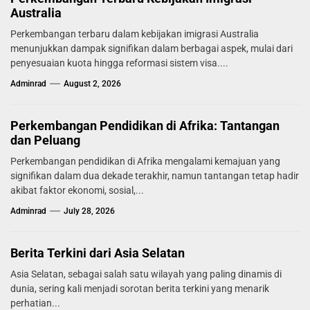
Australia
Perkembangan terbaru dalam kebijakan imigrasi Australia
menunjukkan dampak signifikan dalam berbagai aspek, mulai dari
penyesuaian kuota hingga reformasi sistem visa....
Adminrad
August 2, 2026
Perkembangan Pendidikan di Afrika: Tantangan
dan Peluang
Perkembangan pendidikan di Afrika mengalami kemajuan yang
signifikan dalam dua dekade terakhir, namun tantangan tetap hadir
akibat faktor ekonomi, sosial,...
Adminrad
July 28, 2026
Berita Terkini dari Asia Selatan
Asia Selatan, sebagai salah satu wilayah yang paling dinamis di
dunia, sering kali menjadi sorotan berita terkini yang menarik
perhatian...