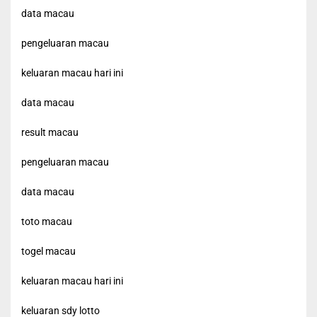
data macau
pengeluaran macau
keluaran macau hari ini
data macau
result macau
pengeluaran macau
data macau
toto macau
togel macau
keluaran macau hari ini
keluaran sdy lotto