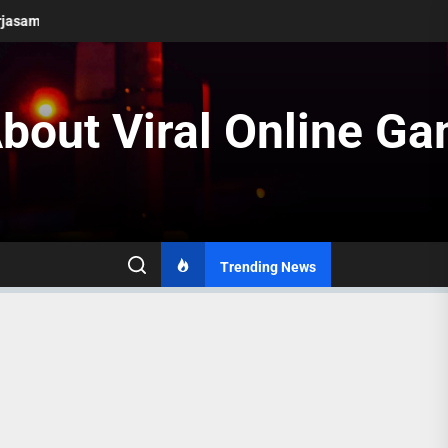
omi Eropa Pasca-Brexit
Berita Terkini Konflik di Timur Tengah
bout Viral Online Ga
Trending News