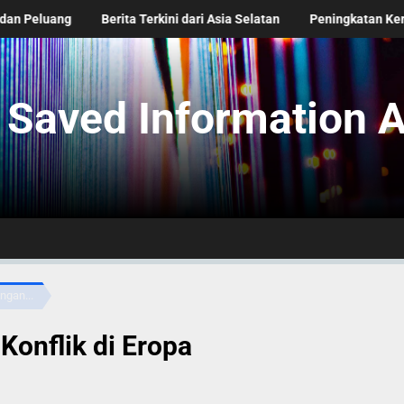
g
Berita Terkini dari Asia Selatan
Peningkatan Kerjasama Ekon
Saved Information A
gan...
Konflik di Eropa