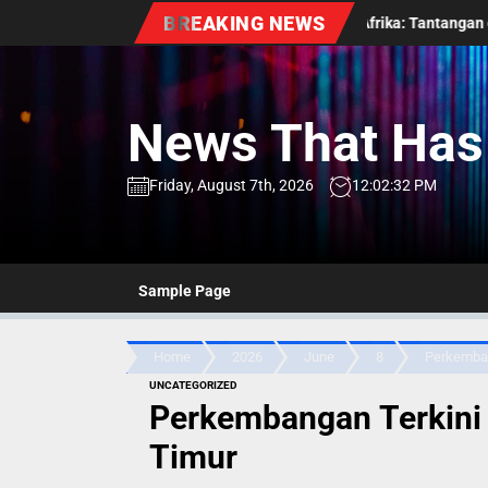
Skip
BREAKING NEWS
ralia
Perkembangan Pendidikan di Afrika: Tantangan dan Peluan
to
the
content
News That Has 
Friday, August 7th, 2026
12:02:32 PM
Sample Page
Home
2026
June
8
Perkemban
UNCATEGORIZED
Perkembangan Terkini 
Timur