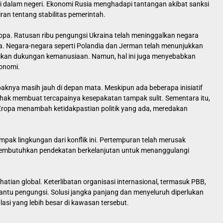
i dalam negeri. Ekonomi Rusia menghadapi tantangan akibat sanksi
an tentang stabilitas pemerintah.
Eropa. Ratusan ribu pengungsi Ukraina telah meninggalkan negara
a. Negara-negara seperti Polandia dan Jerman telah menunjukkan
ikan dukungan kemanusiaan. Namun, hal ini juga menyebabkan
konomi.
aknya masih jauh di depan mata. Meskipun ada beberapa inisiatif
hak membuat tercapainya kesepakatan tampak sulit. Sementara itu,
Eropa menambah ketidakpastian politik yang ada, meredakan
mpak lingkungan dari konflik ini. Pertempuran telah merusak
 membutuhkan pendekatan berkelanjutan untuk menanggulangi
hatian global. Keterlibatan organisasi internasional, termasuk PBB,
antu pengungsi. Solusi jangka panjang dan menyeluruh diperlukan
si yang lebih besar di kawasan tersebut.