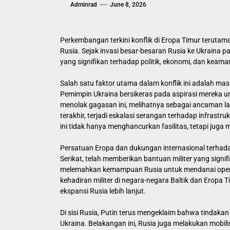
Adminrad
June 8, 2026
Perkembangan terkini konflik di Eropa Timur teruta
Rusia. Sejak invasi besar-besaran Rusia ke Ukraina 
yang signifikan terhadap politik, ekonomi, dan keam
Salah satu faktor utama dalam konflik ini adalah mas
Pemimpin Ukraina bersikeras pada aspirasi mereka un
menolak gagasan ini, melihatnya sebagai ancaman 
terakhir, terjadi eskalasi serangan terhadap infrastru
ini tidak hanya menghancurkan fasilitas, tetapi jug
Persatuan Eropa dan dukungan internasional terhad
Serikat, telah memberikan bantuan militer yang signi
melemahkan kemampuan Rusia untuk mendanai operas
kehadiran militer di negara-negara Baltik dan Erop
ekspansi Rusia lebih lanjut.
Di sisi Rusia, Putin terus mengeklaim bahwa tindakan 
Ukraina. Belakangan ini, Rusia juga melakukan mob