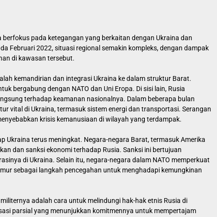
ma berfokus pada ketegangan yang berkaitan dengan Ukraina dan
pada Februari 2022, situasi regional semakin kompleks, dengan dampak
anan di kawasan tersebut.
alah kemandirian dan integrasi Ukraina ke dalam struktur Barat.
tuk bergabung dengan NATO dan Uni Eropa. Di sisi lain, Rusia
langsung terhadap keamanan nasionalnya. Dalam beberapa bulan
ktur vital di Ukraina, termasuk sistem energi dan transportasi. Serangan
a menyebabkan krisis kemanusiaan di wilayah yang terdampak.
ap Ukraina terus meningkat. Negara-negara Barat, termasuk Amerika
fikan dan sanksi ekonomi terhadap Rusia. Sanksi ini bertujuan
inya di Ukraina. Selain itu, negara-negara dalam NATO memperkuat
a Timur sebagai langkah pencegahan untuk menghadapi kemungkinan
militernya adalah cara untuk melindungi hak-hak etnis Rusia di
ilisasi parsial yang menunjukkan komitmennya untuk mempertajam