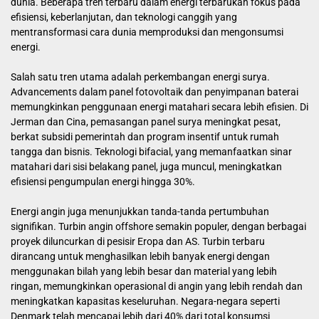
dunia. Beberapa tren terbaru dalam energi terbarukan fokus pada
efisiensi, keberlanjutan, dan teknologi canggih yang
mentransformasi cara dunia memproduksi dan mengonsumsi
energi.
Salah satu tren utama adalah perkembangan energi surya.
Advancements dalam panel fotovoltaik dan penyimpanan baterai
memungkinkan penggunaan energi matahari secara lebih efisien. Di
Jerman dan Cina, pemasangan panel surya meningkat pesat,
berkat subsidi pemerintah dan program insentif untuk rumah
tangga dan bisnis. Teknologi bifacial, yang memanfaatkan sinar
matahari dari sisi belakang panel, juga muncul, meningkatkan
efisiensi pengumpulan energi hingga 30%.
Energi angin juga menunjukkan tanda-tanda pertumbuhan
signifikan. Turbin angin offshore semakin populer, dengan berbagai
proyek diluncurkan di pesisir Eropa dan AS. Turbin terbaru
dirancang untuk menghasilkan lebih banyak energi dengan
menggunakan bilah yang lebih besar dan material yang lebih
ringan, memungkinkan operasional di angin yang lebih rendah dan
meningkatkan kapasitas keseluruhan. Negara-negara seperti
Denmark telah mencapai lebih dari 40% dari total konsumsi