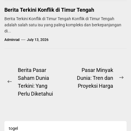
Berita Terkini Konflik di Timur Tengah
Berita Terkini Konflik di Timur Tengah Konflik di Timur Tengah
adalah salah satu isu yang paling kompleks dan berkepanjangan
di...
Adminrad
July 13, 2026
Post
Berita Pasar
Pasar Minyak
Saham Dunia
Dunia: Tren dan
navigation
Ne
Previous
Terkini: Yang
Proyeksi Harga
pos
post:
Perlu Diketahui
togel