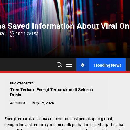
Skip
to
the
s Saved Information About Viral On
content
026
10:21:26 PM
Trending News
UNCATEGORIZED
Tren Terbaru Energi Terbarukan di Seluruh
Dunia
Adminrad
May 15, 2026
Energi terbarukan semakin mendominasi percakapan global,
dengan inovasi terbaru yang menarik perhatian di berbagai belahan