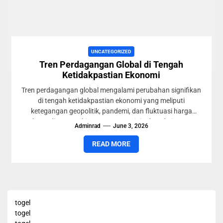
UNCATEGORIZED
Tren Perdagangan Global di Tengah
Ketidakpastian Ekonomi
Tren perdagangan global mengalami perubahan signifikan
di tengah ketidakpastian ekonomi yang meliputi
ketegangan geopolitik, pandemi, dan fluktuasi harga
komoditas. Meskipun tantangan ini ada, ada juga...
Adminrad
June 3, 2026
READ MORE
togel
togel