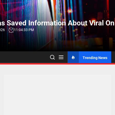
Skip
to
the
s Saved Information About Viral On
content
026
11:04:33 PM
Trending News