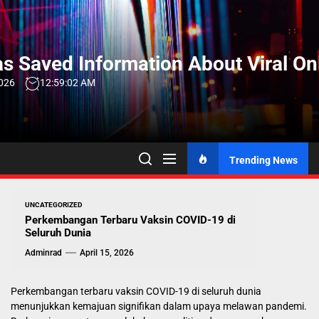
Skip
to
the
s Saved Information About Viral On
content
2026
12:59:03 AM
Trending News
UNCATEGORIZED
Perkembangan Terbaru Vaksin COVID-19 di
Seluruh Dunia
Adminrad
April 15, 2026
Perkembangan terbaru vaksin COVID-19 di seluruh dunia
menunjukkan kemajuan signifikan dalam upaya melawan pandemi.