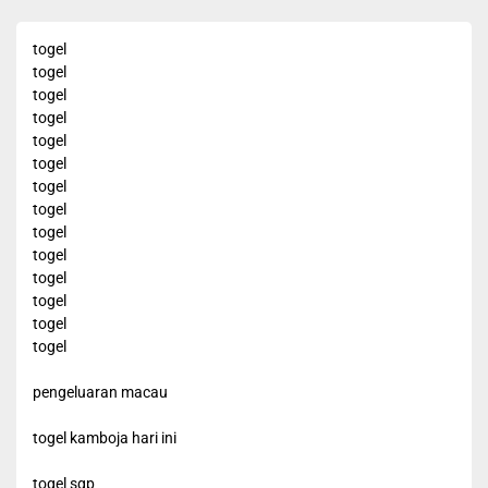
togel
togel
togel
togel
togel
togel
togel
togel
togel
togel
togel
togel
togel
togel
pengeluaran macau
togel kamboja hari ini
togel sgp