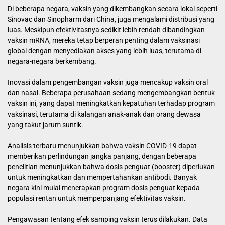
Di beberapa negara, vaksin yang dikembangkan secara lokal seperti
Sinovac dan Sinopharm dari China, juga mengalami distribusi yang
luas. Meskipun efektivitasnya sedikit lebih rendah dibandingkan
vaksin mRNA, mereka tetap berperan penting dalam vaksinasi
global dengan menyediakan akses yang lebih luas, terutama di
negara-negara berkembang.
Inovasi dalam pengembangan vaksin juga mencakup vaksin oral
dan nasal. Beberapa perusahaan sedang mengembangkan bentuk
vaksin ini, yang dapat meningkatkan kepatuhan terhadap program
vaksinasi, terutama di kalangan anak-anak dan orang dewasa
yang takut jarum suntik.
Analisis terbaru menunjukkan bahwa vaksin COVID-19 dapat
memberikan perlindungan jangka panjang, dengan beberapa
penelitian menunjukkan bahwa dosis penguat (booster) diperlukan
untuk meningkatkan dan mempertahankan antibodi. Banyak
negara kini mulai menerapkan program dosis penguat kepada
populasi rentan untuk memperpanjang efektivitas vaksin.
Pengawasan tentang efek samping vaksin terus dilakukan. Data