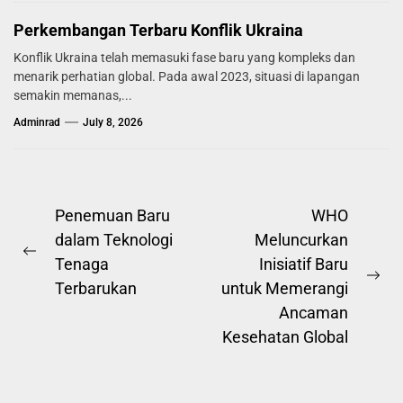
Perkembangan Terbaru Konflik Ukraina
Konflik Ukraina telah memasuki fase baru yang kompleks dan
menarik perhatian global. Pada awal 2023, situasi di lapangan
semakin memanas,...
Adminrad
July 8, 2026
Post
Penemuan Baru
WHO
dalam Teknologi
Meluncurkan
navigation
Previous
Tenaga
Inisiatif Baru
post:
Ne
Terbarukan
untuk Memerangi
pos
Ancaman
Kesehatan Global