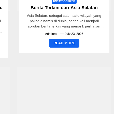
UNCATEGORIZED
a:
Berita Terkini dari Asia Selatan
Asia Selatan, sebagai salah satu wilayah yang
i
paling dinamis di dunia, sering kali menjadi
sorotan berita terkini yang menarik perhatian
global. Negara-negara seperti India, Pakistan,...
Adminrad
July 23, 2026
READ MORE