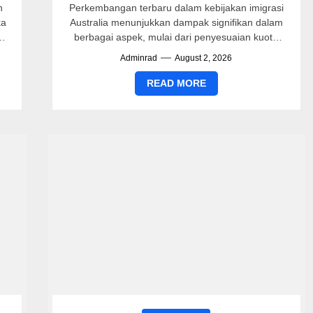
n
Perkembangan terbaru dalam kebijakan imigrasi
ka
Australia menunjukkan dampak signifikan dalam
i
berbagai aspek, mulai dari penyesuaian kuota
a
hingga reformasi sistem visa. Pada tahun 2023,
Adminrad
August 2, 2026
pemerintah Australia...
READ MORE