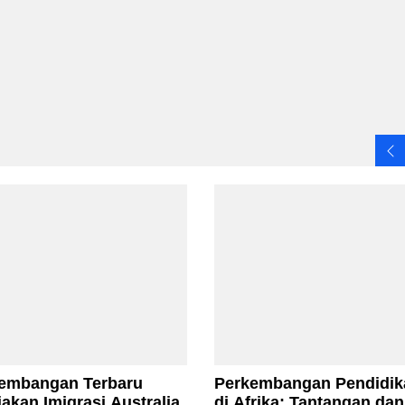
embangan Terbaru
Perkembangan Pendidik
jakan Imigrasi Australia
di Afrika: Tantangan dan