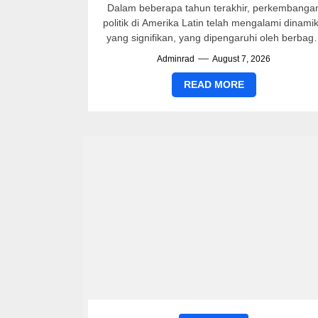
Dalam beberapa tahun terakhir, perkembanga
politik di Amerika Latin telah mengalami dinami
yang signifikan, yang dipengaruhi oleh berbaga
faktor internal dan eksternal. Beberapa negar
Adminrad
August 7, 2026
di...
READ MORE