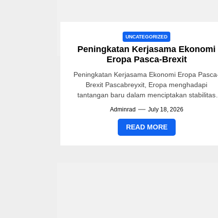
UNCATEGORIZED
Peningkatan Kerjasama Ekonomi
Eropa Pasca-Brexit
Peningkatan Kerjasama Ekonomi Eropa Pasca
Brexit Pascabreyxit, Eropa menghadapi
tantangan baru dalam menciptakan stabilitas
ekonomi dan menjaga hubungan kerjasama
Adminrad
July 18, 2026
antarnegara. Mekanisme baru muncul untuk
meningkatkan hubungan...
READ MORE