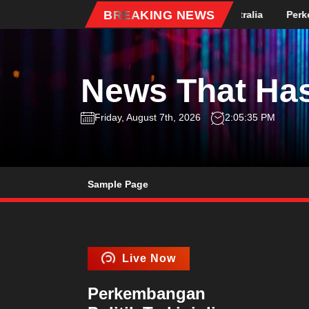
Skip
BREAKING NEWS
ru Kebijakan Imigrasi Australia
Perkembangan Pendidikan d
to
the
content
News That Has
Friday, August 7th, 2026
2:05:36 PM
Sample Page
Live Now
Perkembangan