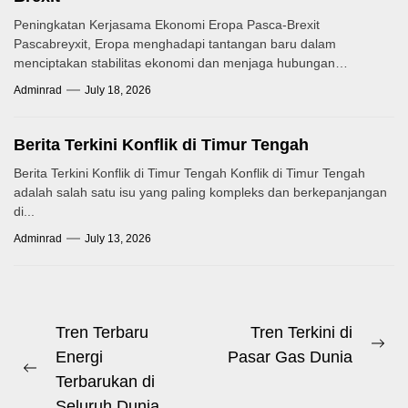
Peningkatan Kerjasama Ekonomi Eropa Pasca-Brexit
Pascabreyxit, Eropa menghadapi tantangan baru dalam
menciptakan stabilitas ekonomi dan menjaga hubungan
kerjasama antarnegara. Mekanisme...
Adminrad
July 18, 2026
Berita Terkini Konflik di Timur Tengah
Berita Terkini Konflik di Timur Tengah Konflik di Timur Tengah
adalah salah satu isu yang paling kompleks dan berkepanjangan
di...
Adminrad
July 13, 2026
Post
Tren Terbaru
Tren Terkini di
Ne
Energi
Pasar Gas Dunia
navigation
Previous
pos
Terbarukan di
post:
Seluruh Dunia