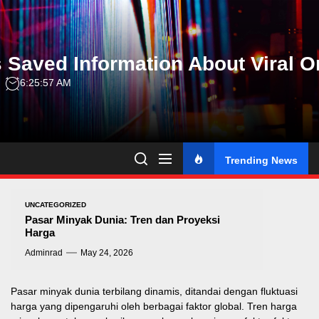
Skip
to
the
 Saved Information About Viral O
content
6:25:58 AM
Trending News
UNCATEGORIZED
Pasar Minyak Dunia: Tren dan Proyeksi
Harga
Adminrad
May 24, 2026
Pasar minyak dunia terbilang dinamis, ditandai dengan fluktuasi
harga yang dipengaruhi oleh berbagai faktor global. Tren harga