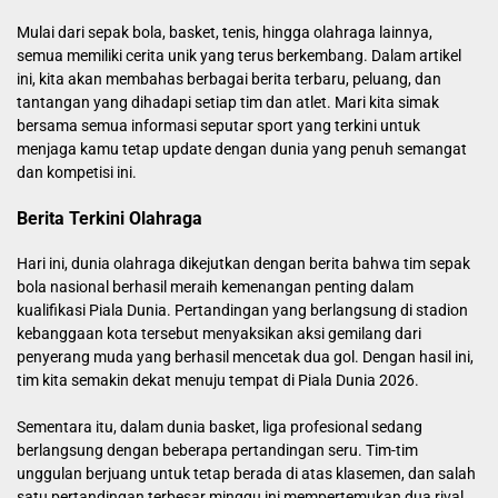
Mulai dari sepak bola, basket, tenis, hingga olahraga lainnya,
semua memiliki cerita unik yang terus berkembang. Dalam artikel
ini, kita akan membahas berbagai berita terbaru, peluang, dan
tantangan yang dihadapi setiap tim dan atlet. Mari kita simak
bersama semua informasi seputar sport yang terkini untuk
menjaga kamu tetap update dengan dunia yang penuh semangat
dan kompetisi ini.
Berita Terkini Olahraga
Hari ini, dunia olahraga dikejutkan dengan berita bahwa tim sepak
bola nasional berhasil meraih kemenangan penting dalam
kualifikasi Piala Dunia. Pertandingan yang berlangsung di stadion
kebanggaan kota tersebut menyaksikan aksi gemilang dari
penyerang muda yang berhasil mencetak dua gol. Dengan hasil ini,
tim kita semakin dekat menuju tempat di Piala Dunia 2026.
Sementara itu, dalam dunia basket, liga profesional sedang
berlangsung dengan beberapa pertandingan seru. Tim-tim
unggulan berjuang untuk tetap berada di atas klasemen, dan salah
satu pertandingan terbesar minggu ini mempertemukan dua rival