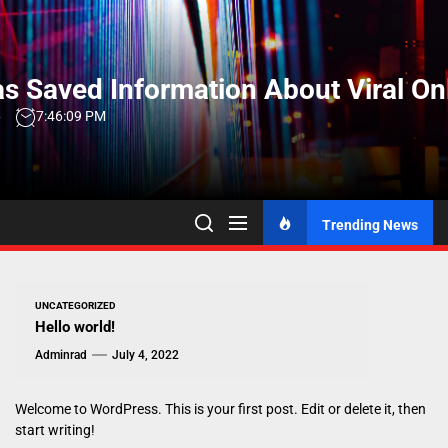
Skip
to
the
s Saved Information About Viral On
content
6
7:46:09 PM
Trending News
UNCATEGORIZED
Hello world!
Adminrad
July 4, 2022
Welcome to WordPress. This is your first post. Edit or delete it, then
start writing!