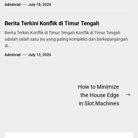
Mekanisme...
Adminrad
July 18, 2026
Berita Terkini Konflik di Timur Tengah
Berita Terkini Konflik di Timur Tengah Konflik di Timur Tengah
adalah salah satu isu yang paling kompleks dan berkepanjangan
di...
Adminrad
July 13, 2026
Post
How to Minimize
the House Edge
navigation
Ne
in Slot Machines
pos