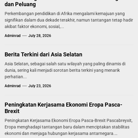
dan Peluang
Perkembangan pendidikan di Afrika mengalami kemajuan yang
signifikan dalam dua dekade terakhir, namun tantangan tetap hadir
akibat faktor ekonomi, sosial,...
Adminrad
July 28, 2026
Berita Terkini dari Asia Selatan
Asia Selatan, sebagai salah satu wilayah yang paling dinamis di
dunia, sering kali menjadi sorotan berita terkini yang menarik
perhatian...
Adminrad
July 23, 2026
Peningkatan Kerjasama Ekonomi Eropa Pasca-
Brexit
Peningkatan Kerjasama Ekonomi Eropa Pasca-Brexit Pascabreyxit,
Eropa menghadapi tantangan baru dalam menciptakan stabilitas
ekonomi dan menjaga hubungan kerjasama antarnegara.