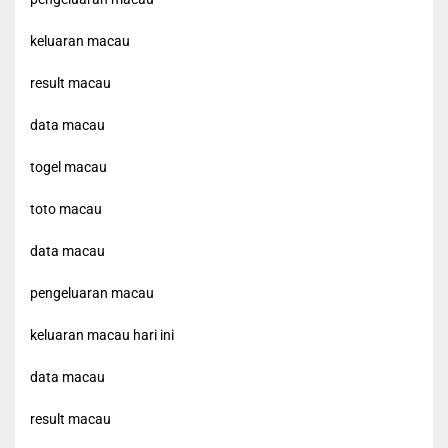
keluaran macau
result macau
data macau
togel macau
toto macau
data macau
pengeluaran macau
keluaran macau hari ini
data macau
result macau