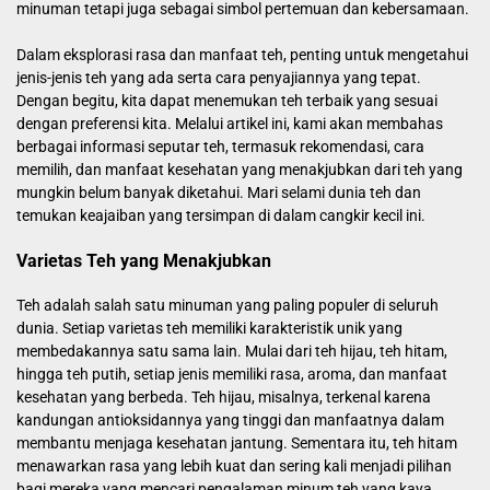
minuman tetapi juga sebagai simbol pertemuan dan kebersamaan.
Dalam eksplorasi rasa dan manfaat teh, penting untuk mengetahui
jenis-jenis teh yang ada serta cara penyajiannya yang tepat.
Dengan begitu, kita dapat menemukan teh terbaik yang sesuai
dengan preferensi kita. Melalui artikel ini, kami akan membahas
berbagai informasi seputar teh, termasuk rekomendasi, cara
memilih, dan manfaat kesehatan yang menakjubkan dari teh yang
mungkin belum banyak diketahui. Mari selami dunia teh dan
temukan keajaiban yang tersimpan di dalam cangkir kecil ini.
Varietas Teh yang Menakjubkan
Teh adalah salah satu minuman yang paling populer di seluruh
dunia. Setiap varietas teh memiliki karakteristik unik yang
membedakannya satu sama lain. Mulai dari teh hijau, teh hitam,
hingga teh putih, setiap jenis memiliki rasa, aroma, dan manfaat
kesehatan yang berbeda. Teh hijau, misalnya, terkenal karena
kandungan antioksidannya yang tinggi dan manfaatnya dalam
membantu menjaga kesehatan jantung. Sementara itu, teh hitam
menawarkan rasa yang lebih kuat dan sering kali menjadi pilihan
bagi mereka yang mencari pengalaman minum teh yang kaya.