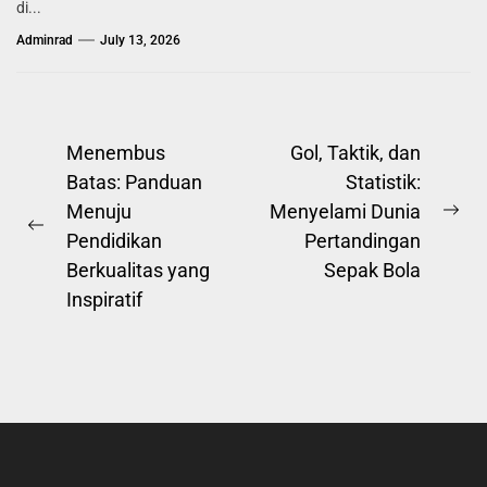
di...
Adminrad
July 13, 2026
Post
Menembus
Gol, Taktik, dan
Batas: Panduan
Statistik:
navigation
Menuju
Menyelami Dunia
Ne
Previous
Pendidikan
Pertandingan
pos
post:
Berkualitas yang
Sepak Bola
Inspiratif