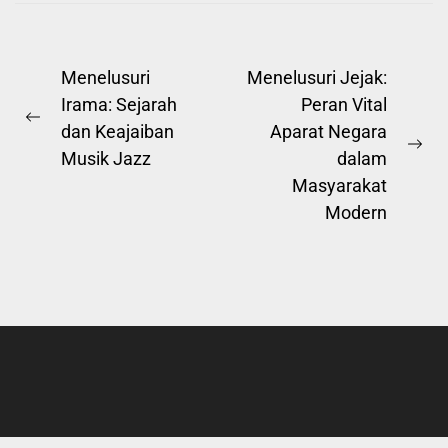
Post
Menelusuri
Menelusuri Jejak:
Irama: Sejarah
Peran Vital
navigation
Previous
dan Keajaiban
Aparat Negara
post:
Ne
Musik Jazz
dalam
pos
Masyarakat
Modern