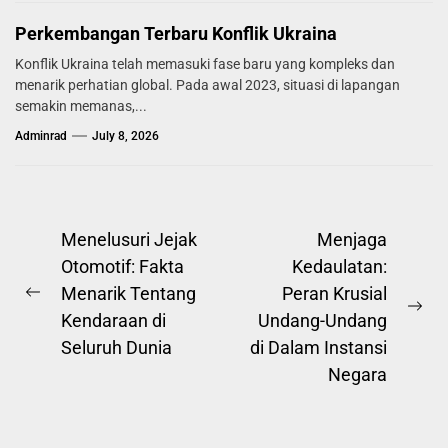
Perkembangan Terbaru Konflik Ukraina
Konflik Ukraina telah memasuki fase baru yang kompleks dan
menarik perhatian global. Pada awal 2023, situasi di lapangan
semakin memanas,...
Adminrad
July 8, 2026
Post
Menelusuri Jejak
Menjaga
Otomotif: Fakta
Kedaulatan:
navigation
Menarik Tentang
Peran Krusial
Previous
Ne
Kendaraan di
Undang-Undang
post:
pos
Seluruh Dunia
di Dalam Instansi
Negara