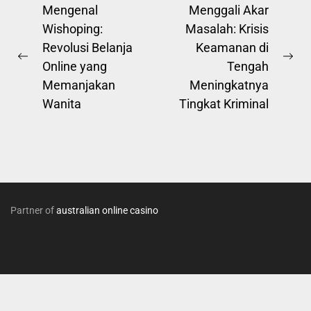
Post
Mengenal
Menggali Akar
Wishoping:
Masalah: Krisis
navigation
Revolusi Belanja
Keamanan di
Previous
Ne
Online yang
Tengah
post:
pos
Memanjakan
Meningkatnya
Wanita
Tingkat Kriminal
Partner of
australian online casino