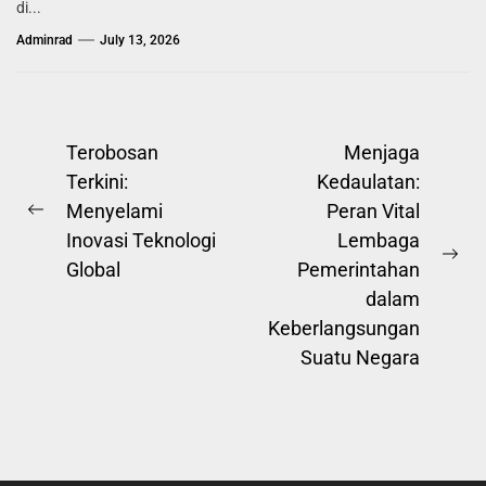
di...
Adminrad
July 13, 2026
Post
Terobosan
Menjaga
Terkini:
Kedaulatan:
navigation
Menyelami
Peran Vital
Previous
Inovasi Teknologi
Lembaga
post:
Ne
Global
Pemerintahan
pos
dalam
Keberlangsungan
Suatu Negara