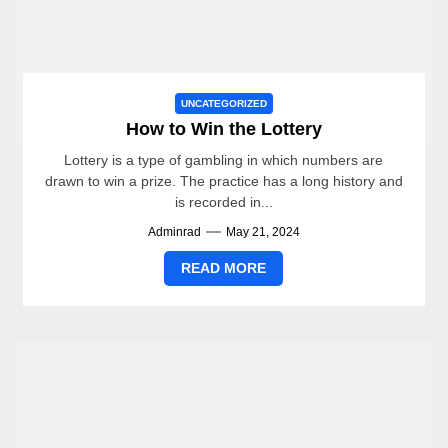
UNCATEGORIZED
How to Win the Lottery
Lottery is a type of gambling in which numbers are
drawn to win a prize. The practice has a long history and
is recorded in...
Adminrad
May 21, 2024
READ MORE