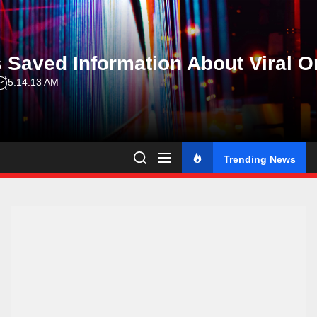
Skip
to
the
 Saved Information About Viral O
content
5:14:13 AM
Trending News