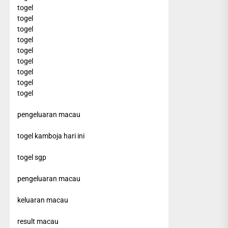
togel
togel
togel
togel
togel
togel
togel
togel
togel
pengeluaran macau
togel kamboja hari ini
togel sgp
pengeluaran macau
keluaran macau
result macau