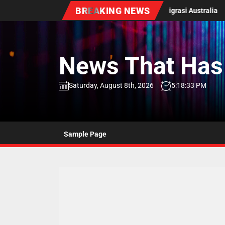
Skip
BREAKING NEWS
in
Perkembangan Terbaru Kebijakan Imigrasi Australia
Perkem
to
the
content
News That Has 
Saturday, August 8th, 2026
5:18:33 PM
Sample Page