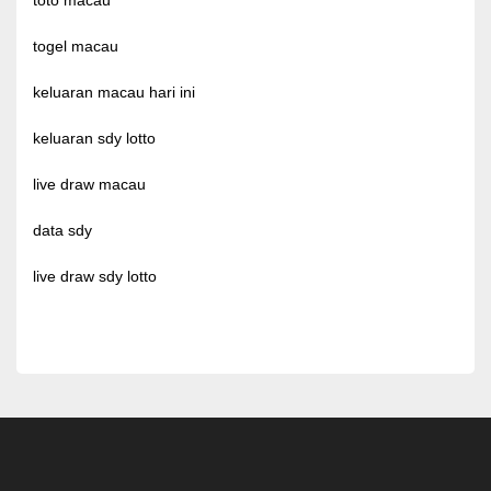
toto macau
togel macau
keluaran macau hari ini
keluaran sdy lotto
live draw macau
data sdy
live draw sdy lotto