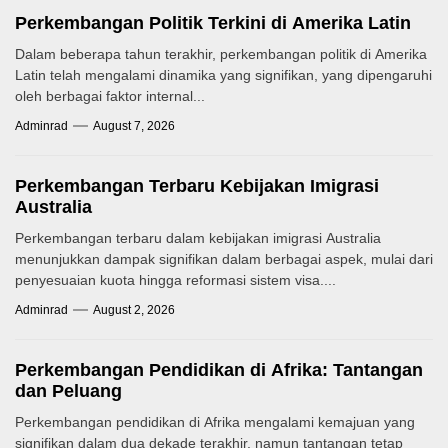
Perkembangan Politik Terkini di Amerika Latin
Dalam beberapa tahun terakhir, perkembangan politik di Amerika
Latin telah mengalami dinamika yang signifikan, yang dipengaruhi
oleh berbagai faktor internal...
Adminrad
August 7, 2026
Perkembangan Terbaru Kebijakan Imigrasi
Australia
Perkembangan terbaru dalam kebijakan imigrasi Australia
menunjukkan dampak signifikan dalam berbagai aspek, mulai dari
penyesuaian kuota hingga reformasi sistem visa....
Adminrad
August 2, 2026
Perkembangan Pendidikan di Afrika: Tantangan
dan Peluang
Perkembangan pendidikan di Afrika mengalami kemajuan yang
signifikan dalam dua dekade terakhir, namun tantangan tetap