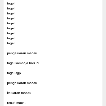
togel
togel
togel
togel
togel
togel
togel
togel
togel
pengeluaran macau
togel kamboja hari ini
togel sgp
pengeluaran macau
keluaran macau
result macau