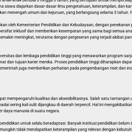
k anak-anak berusia 0 hingga 6 tahun, yang bertujuan untuk mempersia
a siswa diajarkan dasar-dasar ilmu pengetahuan, keterampilan, dan karak
idikan menengah umum dan kejuruan, yang berlangsung selama 3 tahun.
tapkan oleh Kementerian Pendidikan dan Kebudayaan, dengan penekana
an bersifat inklusif dan memberikan kesempatan yang sama bagi semua a
makin meningkat, terutama dengan pergeseran yang terjadi akibat pan
 universitas dan lembaga pendidikan tinggi yang menawarkan program sar
nat dan tujuan karier mereka. Proses pendidikan tinggi diharapkan dapa
, pemerintah juga memberikan perhatian pada pengembangan riset dan ino
at mempengaruhi kualitas dan aksesibilitasnya. Salah satu tantangan
dai sering kali sulit dijangkau di daerah terpencil. Hal ini mengakibat
 daya manusia di suatu negara.
 pendidikan untuk selalu beradaptasi. Banyak institusi pendidikan belu
mungkin tidak mendapatkan keterampilan yang relevan dengan kebutuha