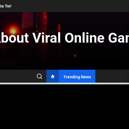
 Asia Selatan
Peningkatan Kerjasama Ekonomi Eropa Pasca-Brexit
bout Viral Online Ga
Trending News