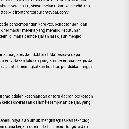
pkan mereka sebelum masuk ke pendidikan dasar.
ter. Setelah itu, siswa melanjutkan ke pendidikan
https://lafronterarestauranteybar.com/
n pada pengembangan karakter, pengetahuan, dan
nak, termasuk mereka yang memiliki kebutuhan
demi di mana pembelajaran jarak jauh menjadi
jana, magister, dan doktoral. Mahasiswa dapat
t menciptakan lulusan yang kompeten, siap kerja, dan
vasi untuk meningkatkan kualitas pendidikan tinggi
 utama adalah kesenjangan antara daerah perkotaan
kan ketidakmerataan dalam kesempatan belajar, yang
m sepenuhnya siap untuk mengintegrasikan teknologi
n dunia kerja modern. Hal ini menuntut guru dan