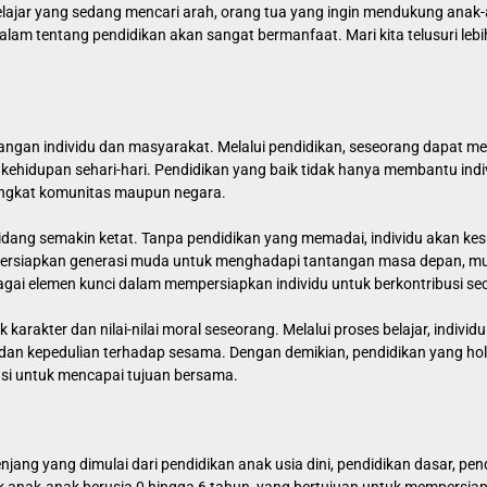
 pelajar yang sedang mencari arah, orang tua yang ingin mendukung anak-
m tentang pendidikan akan sangat bermanfaat. Mari kita telusuri lebi
an individu dan masyarakat. Melalui pendidikan, seseorang dapat memp
kehidupan sehari-hari. Pendidikan yang baik tidak hanya membantu individ
tingkat komunitas maupun negara.
ai bidang semakin ketat. Tanpa pendidikan yang memadai, individu akan k
mpersiapkan generasi muda untuk menghadapi tantangan masa depan, mu
bagai elemen kunci dalam mempersiapkan individu untuk berkontribusi se
karakter dan nilai-nilai moral seseorang. Melalui proses belajar, indivi
dan kepedulian terhadap sesama. Dengan demikian, pendidikan yang hol
si untuk mencapai tujuan bersama.
jenjang yang dimulai dari pendidikan anak usia dini, pendidikan dasar, p