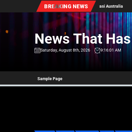
Skip
BREAKING NEWS
erkembangan Terbaru Kebijakan Imigrasi Australia
Perkembangan 
to
the
content
News That Has 
Saturday, August 8th, 2026
9:16:02 AM
Sample Page