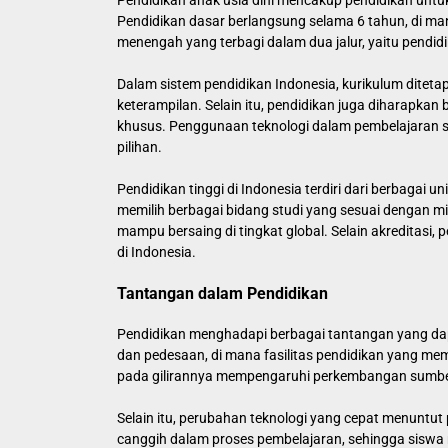
Pendidikan anak usia dini mencakup pendidikan untu
Pendidikan dasar berlangsung selama 6 tahun, di man
menengah yang terbagi dalam dua jalur, yaitu pend
Dalam sistem pendidikan Indonesia, kurikulum dite
keterampilan. Selain itu, pendidikan juga diharapk
khusus. Penggunaan teknologi dalam pembelajaran se
pilihan.
Pendidikan tinggi di Indonesia terdiri dari berbagai
memilih berbagai bidang studi yang sesuai dengan mi
mampu bersaing di tingkat global. Selain akreditasi
di Indonesia.
Tantangan dalam Pendidikan
Pendidikan menghadapi berbagai tantangan yang dap
dan pedesaan, di mana fasilitas pendidikan yang mema
pada gilirannya mempengaruhi perkembangan sumber
Selain itu, perubahan teknologi yang cepat menuntut
canggih dalam proses pembelajaran, sehingga siswa 