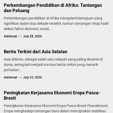
Perkembangan Pendidikan di Afrika: Tantangan
dan Peluang
Perkembangan pendidikan di Afrika mengalami kemajuan yang
signifikan dalam dua dekade terakhir, namun tantangan tetap hadir
akibat faktor ekonomi, sosial,...
Adminrad
July 28, 2026
Berita Terkini dari Asia Selatan
Asia Selatan, sebagai salah satu wilayah yang paling dinamis di
dunia, sering kali menjadi sorotan berita terkini yang menarik
perhatian...
Adminrad
July 23, 2026
Peningkatan Kerjasama Ekonomi Eropa Pasca-
Brexit
Peningkatan Kerjasama Ekonomi Eropa Pasca-Brexit Pascabreyxit,
Eropa menghadapi tantangan baru dalam menciptakan stabilitas