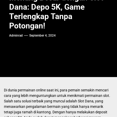
Dana: Depo 5K, Game
Terlengkap Tanpa
Potongan!
Adminrad
September 4, 2024
Di dunia permainan online saat ini, para pemain semakin mencari
cara yang lebih menguntungkan untuk menikmati permainan slot.
Salah satu solusi terbaik yang muncul adalah Slot Dana, yang
menawarkan pengalaman bermain yang tidak hanya menarik
tetapi juga ramah di kantong. Dengan hanya melakukan deposit