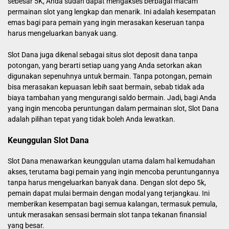
sebesar 5K, Anda sudah dapat mengakses berbagai macam
permainan slot yang lengkap dan menarik. Ini adalah kesempatan
emas bagi para pemain yang ingin merasakan keseruan tanpa
harus mengeluarkan banyak uang.
Slot Dana juga dikenal sebagai situs slot deposit dana tanpa
potongan, yang berarti setiap uang yang Anda setorkan akan
digunakan sepenuhnya untuk bermain. Tanpa potongan, pemain
bisa merasakan kepuasan lebih saat bermain, sebab tidak ada
biaya tambahan yang mengurangi saldo bermain. Jadi, bagi Anda
yang ingin mencoba peruntungan dalam permainan slot, Slot Dana
adalah pilihan tepat yang tidak boleh Anda lewatkan.
Keunggulan Slot Dana
Slot Dana menawarkan keunggulan utama dalam hal kemudahan
akses, terutama bagi pemain yang ingin mencoba peruntungannya
tanpa harus mengeluarkan banyak dana. Dengan slot depo 5k,
pemain dapat mulai bermain dengan modal yang terjangkau. Ini
memberikan kesempatan bagi semua kalangan, termasuk pemula,
untuk merasakan sensasi bermain slot tanpa tekanan finansial
yang besar.