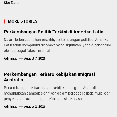
Slot Dana!
MORE STORIES
Perkembangan Politik Terkini di Amerika Latin
Dalam beberapa tahun terakhir, perkembangan politik di Amerika
Latin telah mengalami dinamika yang signifikan, yang dipengaruhi
oleh berbagai faktor internal...
Adminrad
August 7, 2026
Perkembangan Terbaru Kebijakan Imigrasi
Australia
Perkembangan terbaru dalam kebijakan imigrasi Australia
menunjukkan dampak signifikan dalam berbagai aspek, mulai dari
penyesuaian kuota hingga reformasi sistem visa....
Adminrad
August 2, 2026