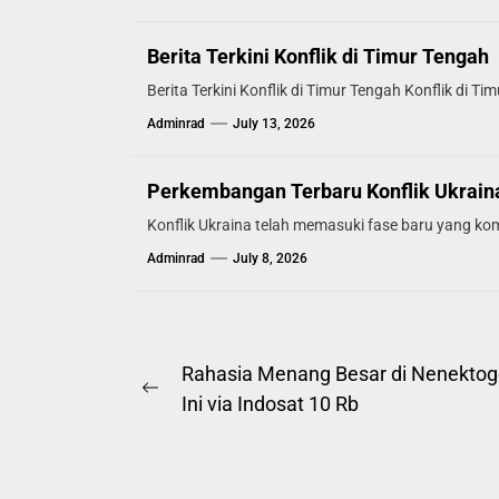
Berita Terkini Konflik di Timur Tengah
Berita Terkini Konflik di Timur Tengah Konflik di T
Adminrad
July 13, 2026
Perkembangan Terbaru Konflik Ukrain
Konflik Ukraina telah memasuki fase baru yang ko
Adminrad
July 8, 2026
Post
Rahasia Menang Besar di Nenektog
Previous
Ini via Indosat 10 Rb
navigation
post: