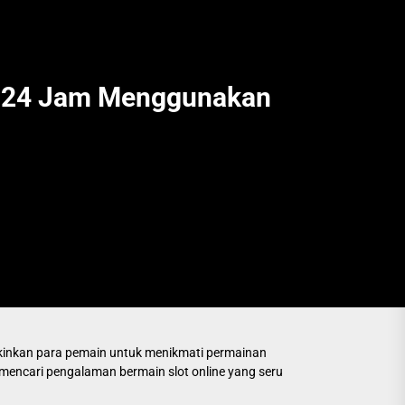
ne 24 Jam Menggunakan
inkan para pemain untuk menikmati permainan
 mencari pengalaman bermain slot online yang seru