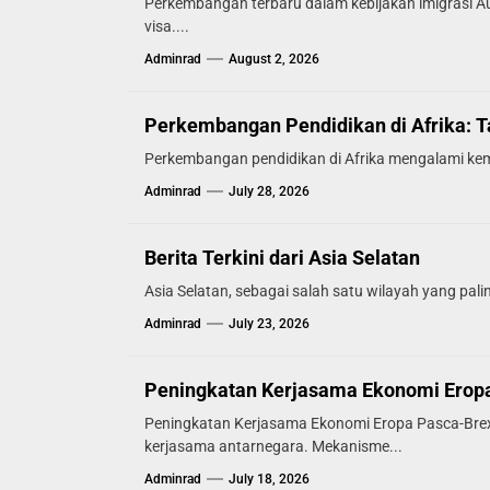
Perkembangan terbaru dalam kebijakan imigrasi Au
visa....
Adminrad
August 2, 2026
Perkembangan Pendidikan di Afrika: 
Perkembangan pendidikan di Afrika mengalami kemaj
Adminrad
July 28, 2026
Berita Terkini dari Asia Selatan
Asia Selatan, sebagai salah satu wilayah yang paling
Adminrad
July 23, 2026
Peningkatan Kerjasama Ekonomi Eropa
Peningkatan Kerjasama Ekonomi Eropa Pasca-Brex
kerjasama antarnegara. Mekanisme...
Adminrad
July 18, 2026