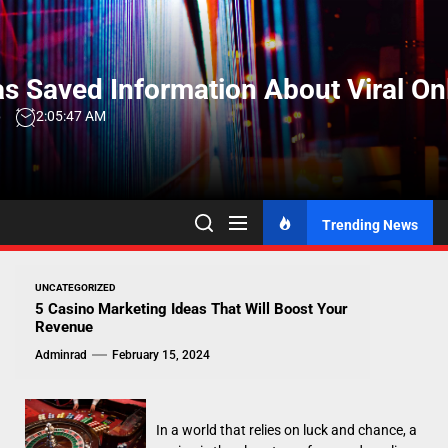
Skip
to
the
s Saved Information About Viral On
content
6
2:05:47 AM
Trending News
UNCATEGORIZED
5 Casino Marketing Ideas That Will Boost Your
Revenue
Adminrad
February 15, 2024
In a world that relies on luck and chance, a