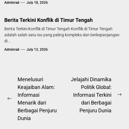
Mekanisme...
Adminrad
July 18, 2026
Berita Terkini Konflik di Timur Tengah
Berita Terkini Konflik di Timur Tengah Konflik di Timur Tengah
adalah salah satu isu yang paling kompleks dan berkepanjangan
di...
Adminrad
July 13, 2026
Post
Menelusuri
Jelajahi Dinamika
Keajaiban Alam:
Politik Global:
navigation
Informasi
Informasi Terkini
Ne
Previous
Menarik dari
dari Berbagai
pos
post:
Berbagai Penjuru
Penjuru Dunia
Dunia