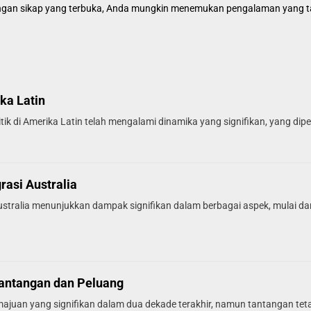
 Dengan sikap yang terbuka, Anda mungkin menemukan pengalaman yang
ka Latin
k di Amerika Latin telah mengalami dinamika yang signifikan, yang dipen
asi Australia
stralia menunjukkan dampak signifikan dalam berbagai aspek, mulai dar
Tantangan dan Peluang
uan yang signifikan dalam dua dekade terakhir, namun tantangan tetap h