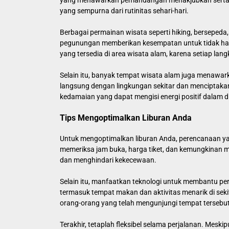
yang menawarkan pemandangan menakjubkan serta per
yang sempurna dari rutinitas sehari-hari.
Berbagai permainan wisata seperti hiking, berseped
pegunungan memberikan kesempatan untuk tidak hany
yang tersedia di area wisata alam, karena setiap l
Selain itu, banyak tempat wisata alam juga menawar
langsung dengan lingkungan sekitar dan menciptaka
kedamaian yang dapat mengisi energi positif dalam di
Tips Mengoptimalkan Liburan Anda
Untuk mengoptimalkan liburan Anda, perencanaan yan
memeriksa jam buka, harga tiket, dan kemungkinan m
dan menghindari kekecewaan.
Selain itu, manfaatkan teknologi untuk membantu pe
termasuk tempat makan dan aktivitas menarik di sek
orang-orang yang telah mengunjungi tempat tersebu
Terakhir, tetaplah fleksibel selama perjalanan. Mesk