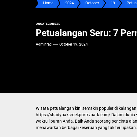
Home
2024
October
19
Petual
UNCATEGORIZED
Petualangan Seru: 7 Pe
Adminrad
October 19, 2024
Wisata petualangan kini semakin populer di kalang
https://shadyoaksrockportrvpark.com/
Dalam dunia y
waktu liburan Anda. Baik Anda seorang pencinta ala
menawarkan berbagai keseruan yang tak terlupakan.