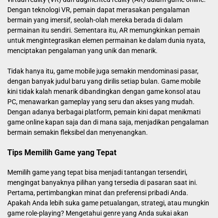
Dengan teknologi VR, pemain dapat merasakan pengalaman
bermain yang imersif, seolah-olah mereka berada di dalam
permainan itu sendiri. Sementara itu, AR memungkinkan pemain
untuk mengintegrasikan elemen permainan ke dalam dunia nyata,
menciptakan pengalaman yang unik dan menarik.
Tidak hanya itu, game mobile juga semakin mendominasi pasar,
dengan banyak judul baru yang dirilis setiap bulan. Game mobile
kini tidak kalah menarik dibandingkan dengan game konsol atau
PC, menawarkan gameplay yang seru dan akses yang mudah.
Dengan adanya berbagai platform, pemain kini dapat menikmati
game online kapan saja dan di mana saja, menjadikan pengalaman
bermain semakin fleksibel dan menyenangkan.
Tips Memilih Game yang Tepat
Memilih game yang tepat bisa menjadi tantangan tersendiri,
mengingat banyaknya pilihan yang tersedia di pasaran saat ini.
Pertama, pertimbangkan minat dan preferensi pribadi Anda.
Apakah Anda lebih suka game petualangan, strategi, atau mungkin
game role-playing? Mengetahui genre yang Anda sukai akan