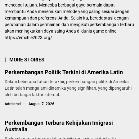
mencapai tujuan. Mencoba berbagai gaya bermain dapat
membantu Anda menemukan metode yang paling sesuai dengan
kemampuan dan preferensi Anda. Selain itu, beradaptasi dengan
perubahan dalam permainan dan mengikuti perkembangan terbaru
akan meningkatkan daya saing Anda di dunia game online.
https://emchie2023.org/
MORE STORIES
Perkembangan Politik Terkini di Amerika Latin
Dalam beberapa tahun terakhir, perkembangan politik di Amerika
Latin telah mengalami dinamika yang signifikan, yang dipengaruhi
oleh berbagai faktor internal...
Adminrad
August 7, 2026
Perkembangan Terbaru Kebijakan Imigrasi
Australia
Perkembangan terbaru dalam kebijakan imigrasi Australia