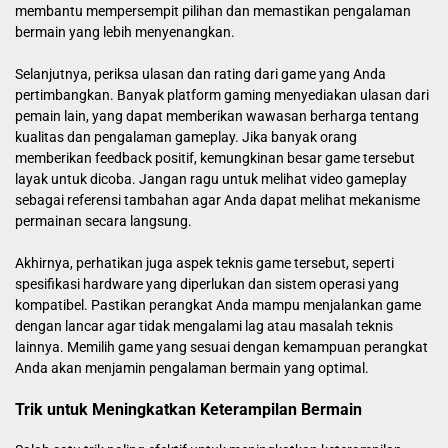
membantu mempersempit pilihan dan memastikan pengalaman
bermain yang lebih menyenangkan.
Selanjutnya, periksa ulasan dan rating dari game yang Anda
pertimbangkan. Banyak platform gaming menyediakan ulasan dari
pemain lain, yang dapat memberikan wawasan berharga tentang
kualitas dan pengalaman gameplay. Jika banyak orang
memberikan feedback positif, kemungkinan besar game tersebut
layak untuk dicoba. Jangan ragu untuk melihat video gameplay
sebagai referensi tambahan agar Anda dapat melihat mekanisme
permainan secara langsung.
Akhirnya, perhatikan juga aspek teknis game tersebut, seperti
spesifikasi hardware yang diperlukan dan sistem operasi yang
kompatibel. Pastikan perangkat Anda mampu menjalankan game
dengan lancar agar tidak mengalami lag atau masalah teknis
lainnya. Memilih game yang sesuai dengan kemampuan perangkat
Anda akan menjamin pengalaman bermain yang optimal.
Trik untuk Meningkatkan Keterampilan Bermain