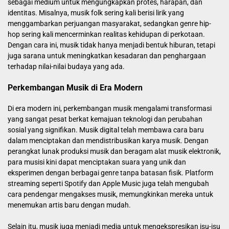
sebagai medium untuk mengungkapkan protes, harapan, dan
identitas. Misalnya, musik folk sering kali berisi lirik yang
menggambarkan perjuangan masyarakat, sedangkan genre hip-
hop sering kali mencerminkan realitas kehidupan di perkotaan.
Dengan cara ini, musik tidak hanya menjadi bentuk hiburan, tetapi
juga sarana untuk meningkatkan kesadaran dan penghargaan
terhadap nilai-nilai budaya yang ada.
Perkembangan Musik di Era Modern
Di era modern ini, perkembangan musik mengalami transformasi
yang sangat pesat berkat kemajuan teknologi dan perubahan
sosial yang signifikan. Musik digital telah membawa cara baru
dalam menciptakan dan mendistribusikan karya musik. Dengan
perangkat lunak produksi musik dan beragam alat musik elektronik,
para musisi kini dapat menciptakan suara yang unik dan
eksperimen dengan berbagai genre tanpa batasan fisik. Platform
streaming seperti Spotify dan Apple Music juga telah mengubah
cara pendengar mengakses musik, memungkinkan mereka untuk
menemukan artis baru dengan mudah.
Selain itu, musik juga menjadi media untuk mengekspresikan isu-isu