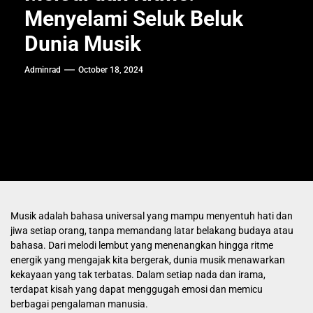
Menyelami Seluk Beluk
Dunia Musik
Adminrad
October 18, 2024
Musik adalah bahasa universal yang mampu menyentuh hati dan
jiwa setiap orang, tanpa memandang latar belakang budaya atau
bahasa. Dari melodi lembut yang menenangkan hingga ritme
energik yang mengajak kita bergerak, dunia musik menawarkan
kekayaan yang tak terbatas. Dalam setiap nada dan irama,
terdapat kisah yang dapat menggugah emosi dan memicu
berbagai pengalaman manusia.