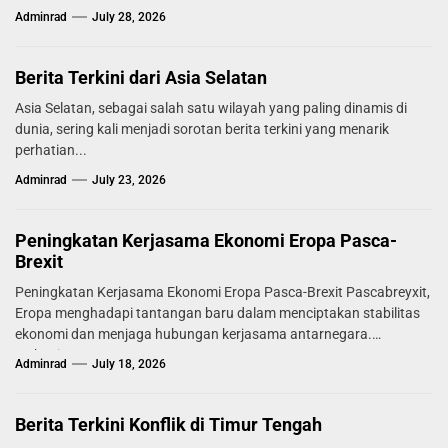
Adminrad
July 28, 2026
Berita Terkini dari Asia Selatan
Asia Selatan, sebagai salah satu wilayah yang paling dinamis di
dunia, sering kali menjadi sorotan berita terkini yang menarik
perhatian...
Adminrad
July 23, 2026
Peningkatan Kerjasama Ekonomi Eropa Pasca-
Brexit
Peningkatan Kerjasama Ekonomi Eropa Pasca-Brexit Pascabreyxit,
Eropa menghadapi tantangan baru dalam menciptakan stabilitas
ekonomi dan menjaga hubungan kerjasama antarnegara.
Mekanisme...
Adminrad
July 18, 2026
Berita Terkini Konflik di Timur Tengah