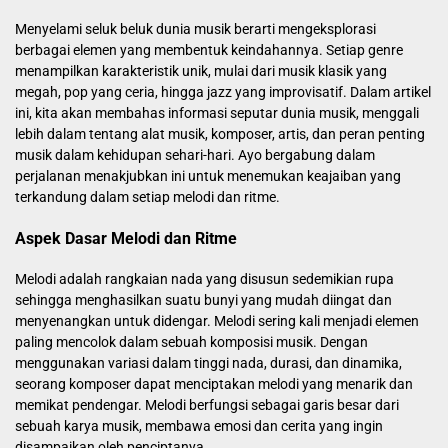
Menyelami seluk beluk dunia musik berarti mengeksplorasi
berbagai elemen yang membentuk keindahannya. Setiap genre
menampilkan karakteristik unik, mulai dari musik klasik yang
megah, pop yang ceria, hingga jazz yang improvisatif. Dalam artikel
ini, kita akan membahas informasi seputar dunia musik, menggali
lebih dalam tentang alat musik, komposer, artis, dan peran penting
musik dalam kehidupan sehari-hari. Ayo bergabung dalam
perjalanan menakjubkan ini untuk menemukan keajaiban yang
terkandung dalam setiap melodi dan ritme.
Aspek Dasar Melodi dan Ritme
Melodi adalah rangkaian nada yang disusun sedemikian rupa
sehingga menghasilkan suatu bunyi yang mudah diingat dan
menyenangkan untuk didengar. Melodi sering kali menjadi elemen
paling mencolok dalam sebuah komposisi musik. Dengan
menggunakan variasi dalam tinggi nada, durasi, dan dinamika,
seorang komposer dapat menciptakan melodi yang menarik dan
memikat pendengar. Melodi berfungsi sebagai garis besar dari
sebuah karya musik, membawa emosi dan cerita yang ingin
disampaikan oleh penciptanya.