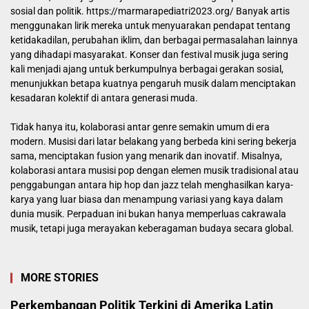
sosial dan politik.
https://marmarapediatri2023.org/
Banyak artis
menggunakan lirik mereka untuk menyuarakan pendapat tentang
ketidakadilan, perubahan iklim, dan berbagai permasalahan lainnya
yang dihadapi masyarakat. Konser dan festival musik juga sering
kali menjadi ajang untuk berkumpulnya berbagai gerakan sosial,
menunjukkan betapa kuatnya pengaruh musik dalam menciptakan
kesadaran kolektif di antara generasi muda.
Tidak hanya itu, kolaborasi antar genre semakin umum di era
modern. Musisi dari latar belakang yang berbeda kini sering bekerja
sama, menciptakan fusion yang menarik dan inovatif. Misalnya,
kolaborasi antara musisi pop dengan elemen musik tradisional atau
penggabungan antara hip hop dan jazz telah menghasilkan karya-
karya yang luar biasa dan menampung variasi yang kaya dalam
dunia musik. Perpaduan ini bukan hanya memperluas cakrawala
musik, tetapi juga merayakan keberagaman budaya secara global.
MORE STORIES
Perkembangan Politik Terkini di Amerika Latin