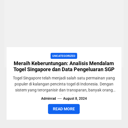
UNCATEGORIZED
Meraih Keberuntungan: Analisis Mendalam
Togel Singapore dan Data Pengeluaran SGP
Togel Singapore telah menjadi salah satu permainan yang
populer di kalangan pencinta togel di Indonesia. Dengan
sistem yang terorganisir dan transparan, banyak orang
tertarik untuk...
Adminrad
August 8, 2024
READ MORE