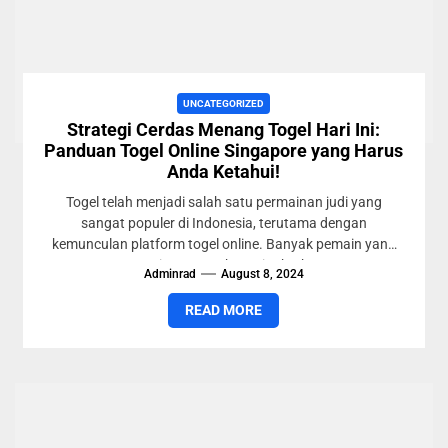
UNCATEGORIZED
Strategi Cerdas Menang Togel Hari Ini:
Panduan Togel Online Singapore yang Harus
Anda Ketahui!
Togel telah menjadi salah satu permainan judi yang
sangat populer di Indonesia, terutama dengan
kemunculan platform togel online. Banyak pemain yang
mencari cara untuk meningkatkan...
Adminrad
August 8, 2024
READ MORE