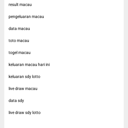
result macau
pengeluaran macau
data macau
toto macau
togel macau
keluaran macau hari ini
keluaran sdy lotto
live draw macau
data sdy
live draw sdy lotto