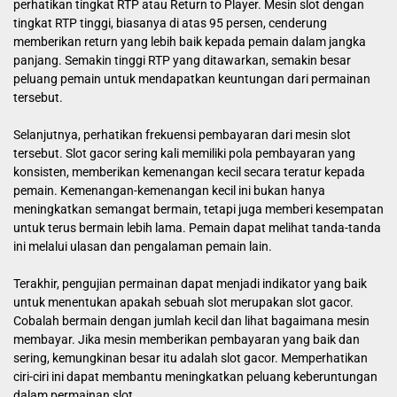
perhatikan tingkat RTP atau Return to Player. Mesin slot dengan
tingkat RTP tinggi, biasanya di atas 95 persen, cenderung
memberikan return yang lebih baik kepada pemain dalam jangka
panjang. Semakin tinggi RTP yang ditawarkan, semakin besar
peluang pemain untuk mendapatkan keuntungan dari permainan
tersebut.
Selanjutnya, perhatikan frekuensi pembayaran dari mesin slot
tersebut. Slot gacor sering kali memiliki pola pembayaran yang
konsisten, memberikan kemenangan kecil secara teratur kepada
pemain. Kemenangan-kemenangan kecil ini bukan hanya
meningkatkan semangat bermain, tetapi juga memberi kesempatan
untuk terus bermain lebih lama. Pemain dapat melihat tanda-tanda
ini melalui ulasan dan pengalaman pemain lain.
Terakhir, pengujian permainan dapat menjadi indikator yang baik
untuk menentukan apakah sebuah slot merupakan slot gacor.
Cobalah bermain dengan jumlah kecil dan lihat bagaimana mesin
membayar. Jika mesin memberikan pembayaran yang baik dan
sering, kemungkinan besar itu adalah slot gacor. Memperhatikan
ciri-ciri ini dapat membantu meningkatkan peluang keberuntungan
dalam permainan slot.