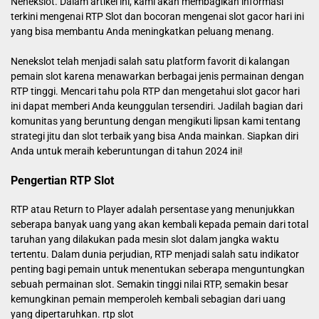
Nenekslot. Dalam artikel ini, kami akan membagikan informasi
terkini mengenai RTP Slot dan bocoran mengenai slot gacor hari ini
yang bisa membantu Anda meningkatkan peluang menang.
Nenekslot telah menjadi salah satu platform favorit di kalangan
pemain slot karena menawarkan berbagai jenis permainan dengan
RTP tinggi. Mencari tahu pola RTP dan mengetahui slot gacor hari
ini dapat memberi Anda keunggulan tersendiri. Jadilah bagian dari
komunitas yang beruntung dengan mengikuti lipsan kami tentang
strategi jitu dan slot terbaik yang bisa Anda mainkan. Siapkan diri
Anda untuk meraih keberuntungan di tahun 2024 ini!
Pengertian RTP Slot
RTP atau Return to Player adalah persentase yang menunjukkan
seberapa banyak uang yang akan kembali kepada pemain dari total
taruhan yang dilakukan pada mesin slot dalam jangka waktu
tertentu. Dalam dunia perjudian, RTP menjadi salah satu indikator
penting bagi pemain untuk menentukan seberapa menguntungkan
sebuah permainan slot. Semakin tinggi nilai RTP, semakin besar
kemungkinan pemain memperoleh kembali sebagian dari uang
yang dipertaruhkan.
rtp slot