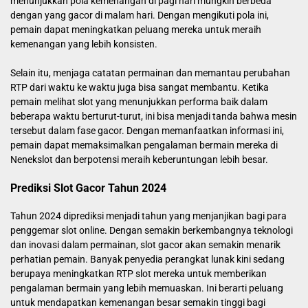
menunjukkan pola kemenangan di pagi hari mungkin berbeda
dengan yang gacor di malam hari. Dengan mengikuti pola ini,
pemain dapat meningkatkan peluang mereka untuk meraih
kemenangan yang lebih konsisten.
Selain itu, menjaga catatan permainan dan memantau perubahan
RTP dari waktu ke waktu juga bisa sangat membantu. Ketika
pemain melihat slot yang menunjukkan performa baik dalam
beberapa waktu berturut-turut, ini bisa menjadi tanda bahwa mesin
tersebut dalam fase gacor. Dengan memanfaatkan informasi ini,
pemain dapat memaksimalkan pengalaman bermain mereka di
Nenekslot dan berpotensi meraih keberuntungan lebih besar.
Prediksi Slot Gacor Tahun 2024
Tahun 2024 diprediksi menjadi tahun yang menjanjikan bagi para
penggemar slot online. Dengan semakin berkembangnya teknologi
dan inovasi dalam permainan, slot gacor akan semakin menarik
perhatian pemain. Banyak penyedia perangkat lunak kini sedang
berupaya meningkatkan RTP slot mereka untuk memberikan
pengalaman bermain yang lebih memuaskan. Ini berarti peluang
untuk mendapatkan kemenangan besar semakin tinggi bagi