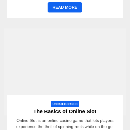
READ MORE
UNCATEGORIZED
The Basics of Online Slot
Online Slot is an online casino game that lets players
experience the thrill of spinning reels while on the go.