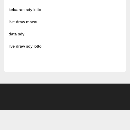
keluaran sdy lotto
live draw macau
data sdy
live draw sdy lotto